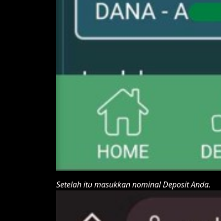
Setelah itu masukkan nominal Deposit Anda.